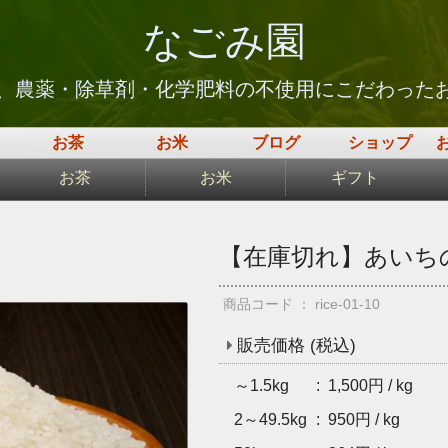
なごみ園
上、農薬・除草剤・化学肥料の不使用にこだわった
お茶
お米
ブログ
ショップ
お茶
お米
ギフト
【在庫切れ】あいち
商品コード ： rice-01-10
販売価格 (税込)
～1.5kg
1,500円 / kg
2～49.5kg
950円 / kg