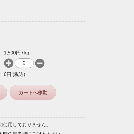
米
1,500
円 / kg


0
円 (税込)
カートへ移動
る
切使用しておりません。
入時の備考欄にご記入下さい。