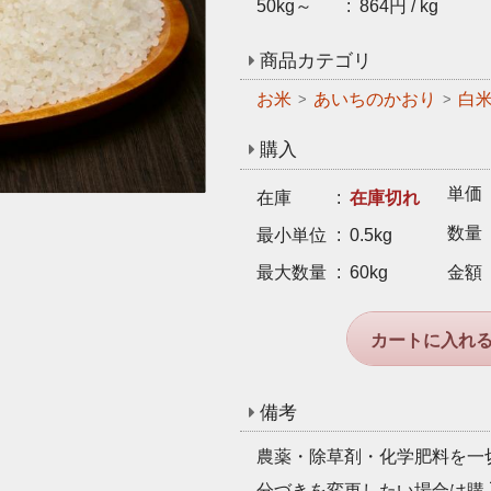
50kg～
864円 / kg
商品カテゴリ
お米
あいちのかおり
白
購入
単価
在庫
在庫切れ
数量
最小単位
0.5kg
最大数量
60kg
金額
カートに入れ
備考
農薬・除草剤・化学肥料を一
分づきを変更したい場合は購