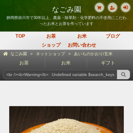
なごみ園
静岡県掛川市で30年以上、農薬・除草剤・化学肥料の不使用にこだわ
ったお米とお茶を作っています
TOP
お茶
お米
ブログ
ショップ
お問い合わせ
なごみ園
ネットショップ
あいちのかおり/玄米
お茶
お米
ギフト