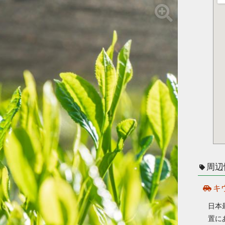
周辺
キ
日本
置に