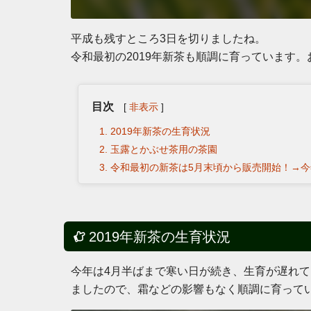
平成も残すところ3日を切りましたね。
令和最初の2019年新茶も順調に育っています
目次
[
非表示
]
2019年新茶の生育状況
玉露とかぶせ茶用の茶園
令和最初の新茶は5月末頃から販売開始！→
2019年新茶の生育状況
今年は4月半ばまで寒い日が続き、生育が遅れ
ましたので、霜などの影響もなく順調に育って