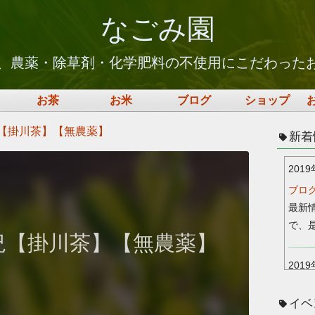
なごみ園
上、農薬・除草剤・化学肥料の不使用にこだわった
お茶
お米
ブログ
ショップ
況【掛川茶】【無農薬】
新着
2019
ブロ
最新
で、
状況【掛川茶】【無農薬】
2019
ネッ
イベ
用頂