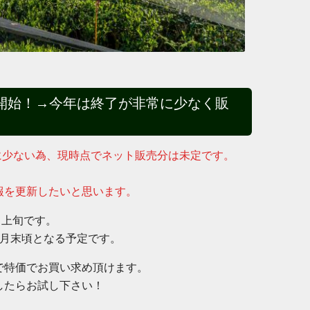
開始！→今年は終了が非常に少なく販
常に少ない為、現時点でネット販売分は未定です。
。
報を更新したいと思います。
月上旬です。
5月末頃となる予定です。
で特価でお買い求め頂けます。
したらお試し下さい！