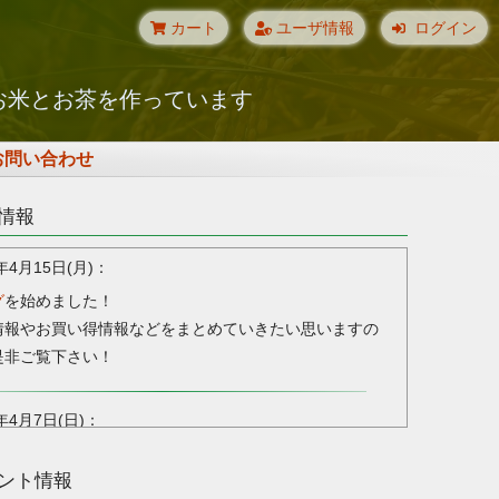
カート
ユーザ情報
ログイン
お米とお茶を作っています
お問い合わせ
情報
年4月15日(月)
グ
を始めました！
情報やお買い得情報などをまとめていきたい思いますの
是非ご覧下さい！
年4月7日(日)
トショップ
を新システムに変更しました。より便利にご利
ント情報
けます。