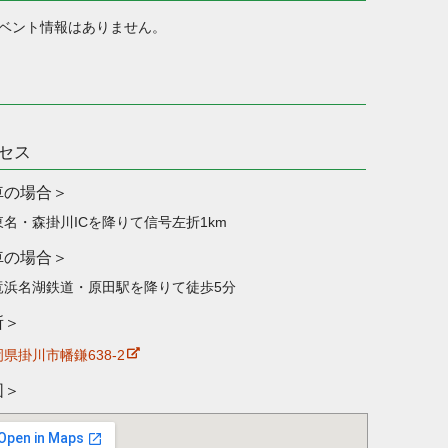
を記念して10%割引キャンペーンを実施しますので、
キャ
ベント情報はありません。
ーンページ
も是非ご覧下さい！
年4月2日(火)
市のふるさと納税 (楽天市場のみ) が総務省の指導により一
止ております。再開の目途が立ちましたら連絡致します。
セス
車の場合
年11月29日(木)
東名・森掛川ICを降りて信号左折1km
市場
でもふるさと納税ができるようになりました！年末
車の場合
あと1ヶ月ですので、お早めにお試し下さい！
竜浜名湖鉄道・原田駅を降りて徒歩5分
年11月22日(木)
所
さと納税に出品中の「
田んぼ応援米10kg
」の品種が
県掛川市幡鎌638-2
シヒカリ」から「にこまる」に変更となりました。本日以
図
納税頂いた方には「にこまる」を贈らせて頂きます。