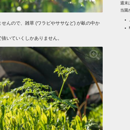
週末
当園
んので、雑草 (ワラビやササなど) が畝の中か
で抜いていくしかありません。