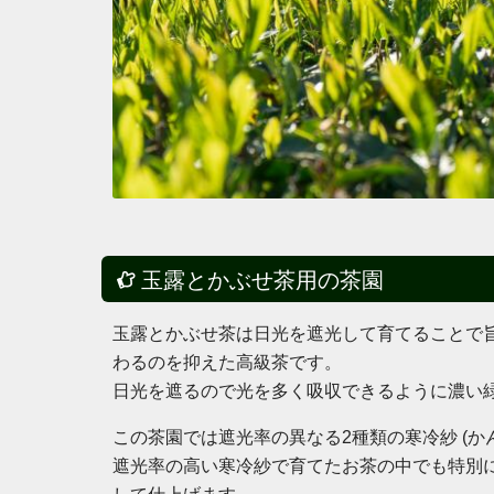
玉露とかぶせ茶用の茶園
玉露とかぶせ茶は日光を遮光して育てることで旨味 
わるのを抑えた高級茶です。
日光を遮るので光を多く吸収できるように濃い
この茶園では遮光率の異なる2種類の寒冷紗 (か
遮光率の高い寒冷紗で育てたお茶の中でも特別