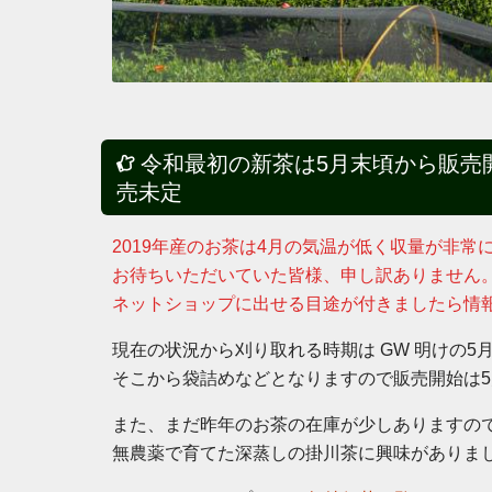
令和最初の新茶は5月末頃から販売
売未定
2019年産のお茶は4月の気温が低く収量が非
お待ちいただいていた皆様、申し訳ありません
ネットショップに出せる目途が付きましたら情
現在の状況から刈り取れる時期は GW 明けの5
そこから袋詰めなどとなりますので販売開始は
また、まだ昨年のお茶の在庫が少しありますの
無農薬で育てた深蒸しの掛川茶に興味がありま