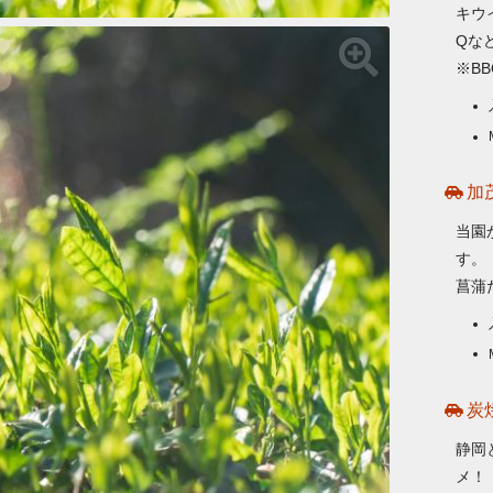
キウ
Qな
※B
加
当園
す。
菖蒲
炭
静岡
メ！