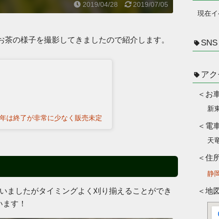
2019/04/28
2019/07/05
改装
現在イ
ンペ
。お茶の様子を撮影してきましたので紹介します。
SNS
2019
掛川
時停
アク
お
2018
新
楽天
今年は終了が非常に少なく販売未定
電
まで
天
2018
住
ふる
静岡
「コ
ていましたがタイミングよく刈り揃えることができ
地
降に
います！