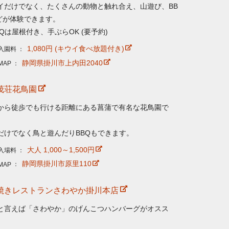
イだけでなく、たくさんの動物と触れ合え、山遊び、BB
どが体験できます。
BQは屋根付き、手ぶらOK (要予約)
1,080円 (キウイ食べ放題付き)
入園料
静岡県掛川市上内田2040
MAP
茂荘花鳥園
から徒歩でも行ける距離にある菖蒲で有名な花鳥園で
だけでなく鳥と遊んだりBBQもできます。
大人 1,000～1,500円
入場料
静岡県掛川市原里110
MAP
焼きレストランさわやか掛川本店
と言えば「さわやか」の
げんこつハンバーグ
がオスス